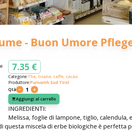
aume - Buon Umore Pfleg
7.35 €
Categorie:
The, tisane, caffe, cacao
Produttore:
Purnamh Sud Tirol
1
Qtà
Aggiungi al carrello
INGREDIENTI:
Melissa, foglie di lampone, tiglio, calendula,
i questa miscela di erbe biologiche è perfetta p