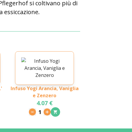
Pflegerhof si coltivano più di
a essiccazione.
'
Infuso Yogi Arancia, Vaniglia
e Zenzero
4.07 €
1