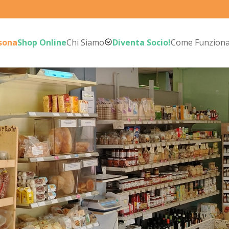
rsona
Shop Online
Chi Siamo
Diventa Socio!
Come Funzion