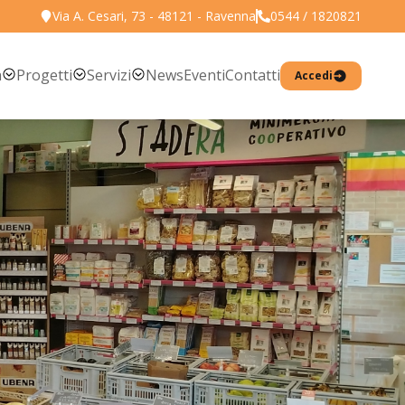
Via A. Cesari, 73 - 48121 - Ravenna
0544 / 1820821
Torna all'elenco prodotti
a
Progetti
Servizi
News
Eventi
Contatti
Accedi