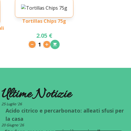
Tortillas Chips 75g
li
2.05 €
1
Ultime Notizie
25 Luglio '26
Acido citrico e percarbonato: alleati sfusi per
la casa
20 Giugno '26