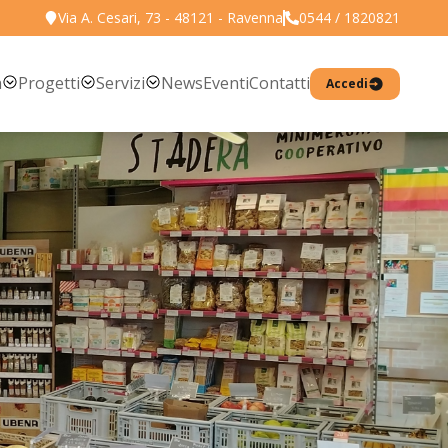
Via A. Cesari, 73 - 48121 - Ravenna
0544 / 1820821
Torna all'elenco prodotti
a
Progetti
Servizi
News
Eventi
Contatti
Accedi