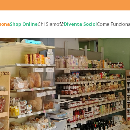
rsona
Shop Online
Chi Siamo
Diventa Socio!
Come Funzion