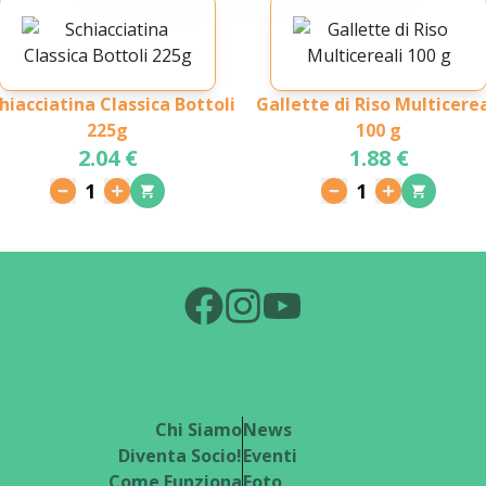
hiacciatina Classica Bottoli
Gallette di Riso Multicerea
225g
100 g
2.04 €
1.88 €
1
1
Chi Siamo
News
Diventa Socio!
Eventi
Come Funziona
Foto