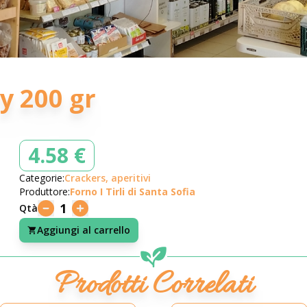
ry 200 gr
4.58 €
Categorie:
Crackers, aperitivi
Produttore:
Forno I Tirli di Santa Sofia
1
Qtà
Aggiungi al carrello
Prodotti Correlati