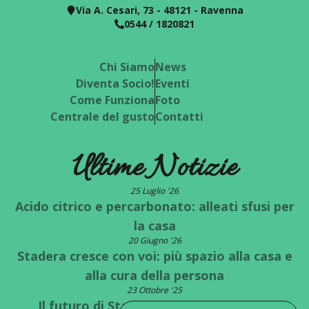
Via A. Cesari, 73 - 48121 - Ravenna
0544 / 1820821
Chi Siamo
News
Diventa Socio!
Eventi
Come Funziona
Foto
Centrale del gusto
Contatti
Ultime Notizie
25 Luglio '26
Acido citrico e percarbonato: alleati sfusi per
la casa
20 Giugno '26
Stadera cresce con voi: più spazio alla casa e
alla cura della persona
23 Ottobre '25
Il futuro di Stadera è a un bivio: quale