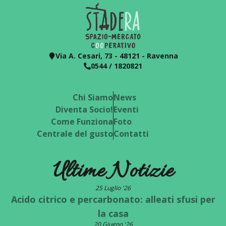
Via A. Cesari, 73 - 48121 - Ravenna
0544 / 1820821
Chi Siamo
News
Diventa Socio!
Eventi
Come Funziona
Foto
Centrale del gusto
Contatti
Ultime Notizie
25 Luglio '26
Acido citrico e percarbonato: alleati sfusi per
la casa
20 Giugno '26