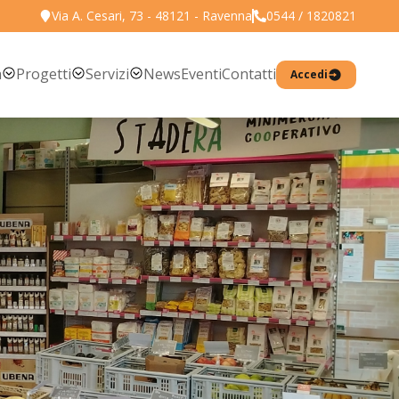
Via A. Cesari, 73 - 48121 - Ravenna
0544 / 1820821
Torna all'elenco prodotti
a
Progetti
Servizi
News
Eventi
Contatti
Accedi