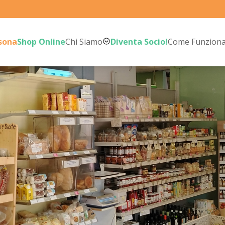
rsona
Shop Online
Chi Siamo
Diventa Socio!
Come Funzion