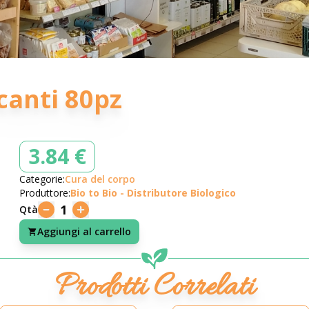
canti 80pz
3.84 €
Categorie:
Cura del corpo
Produttore:
Bio to Bio - Distributore Biologico
1
Qtà
Aggiungi al carrello
Prodotti Correlati