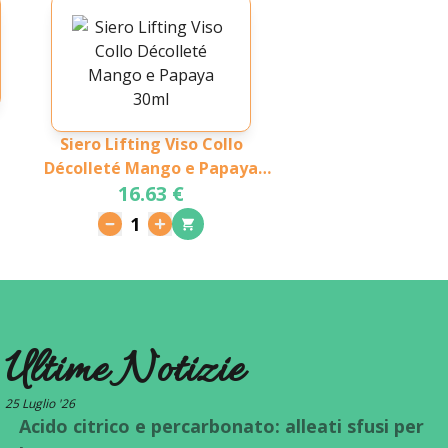
Siero Lifting Viso Collo
Décolleté Mango e Papaya
16.63 €
30ml
1
Ultime Notizie
25 Luglio '26
Acido citrico e percarbonato: alleati sfusi per