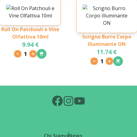
Roll On Patchouli e Vine
Olfattiva 10ml
Scrigno Burro Corpo
9.94 €
Illuminante ON
11.74 €
1
1
Chi Siamo
News