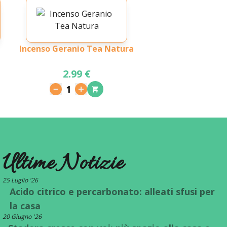
Incenso Geranio Tea Natura
2.99 €
1
Ultime Notizie
25 Luglio '26
Acido citrico e percarbonato: alleati sfusi per
la casa
20 Giugno '26