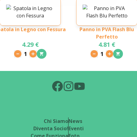
atola in Legno con Fessura
Panno in PVA Flash Blu
Perfetto
4.29 €
4.81 €
1
1
Chi Siamo
News
Diventa Socio!
Eventi
Come Funziona
Foto