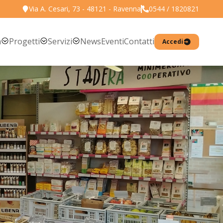
Via A. Cesari, 73 - 48121 - Ravenna
0544 / 1820821
Torna all'elenco prodotti
a
Progetti
Servizi
News
Eventi
Contatti
Accedi