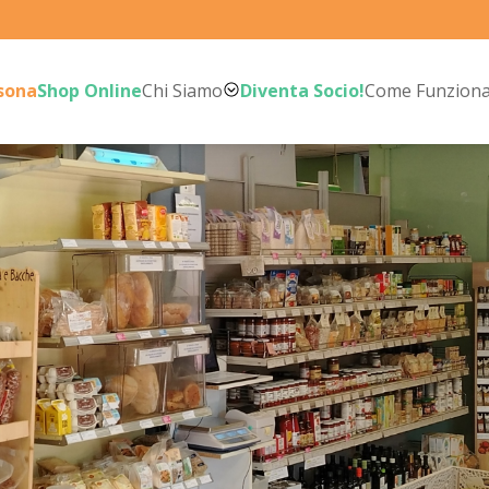
rsona
Shop Online
Chi Siamo
Diventa Socio!
Come Funzion