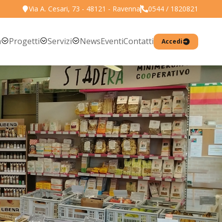
Via A. Cesari, 73 - 48121 - Ravenna
0544 / 1820821
Torna all'elenco prodotti
a
Progetti
Servizi
News
Eventi
Contatti
Accedi