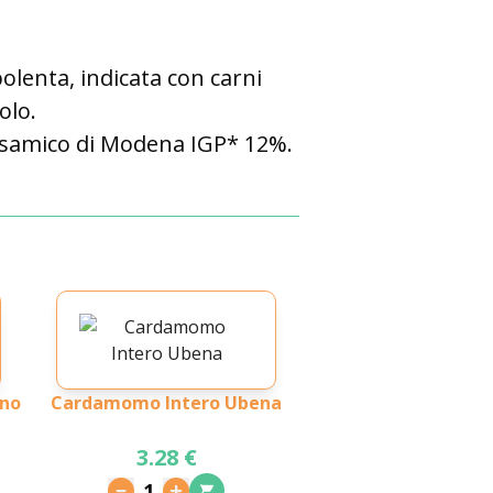
olenta, indicata con carni
olo.
alsamico di Modena IGP* 12%.
ano
Cardamomo Intero Ubena
3.28 €
1