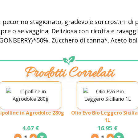
pecorino stagionato, gradevole sui crostini di p
epre o selvaggina. Deliziosa con ricotta e ravaggi
(LINGONBERRY)*50%, Zucchero di canna*, Aceto b
Prodotti Correlati
ipolline in Agrodolce 280g
Olio Evo Bio Leggero Sicili
1L
4.67 €
16.95 €
1
1