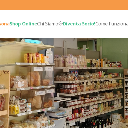
rsona
Shop Online
Chi Siamo
Diventa Socio!
Come Funzion