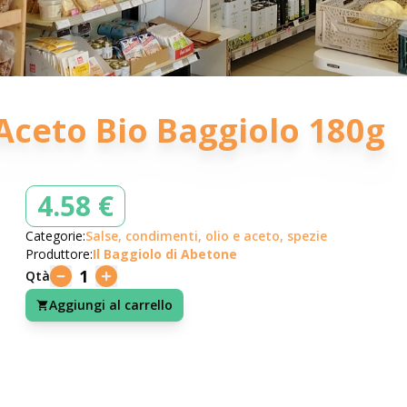
e Aceto Bio Baggiolo 180g
4.58 €
Categorie:
Salse, condimenti, olio e aceto, spezie
Produttore:
Il Baggiolo di Abetone
1
Qtà
Aggiungi al carrello