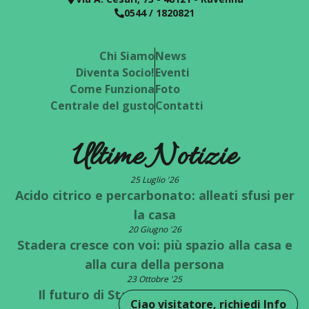
0544 / 1820821
Chi Siamo
News
Diventa Socio!
Eventi
Come Funziona
Foto
Centrale del gusto
Contatti
Ultime Notizie
25 Luglio '26
Acido citrico e percarbonato: alleati sfusi per
la casa
20 Giugno '26
Stadera cresce con voi: più spazio alla casa e
alla cura della persona
23 Ottobre '25
Il futuro di Stadera è a un bivio: quale
Ciao visitatore, richiedi Info