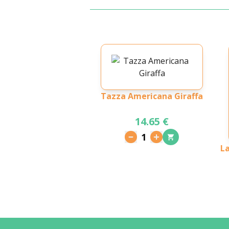
Tazza Americana Giraffa
14.65 €
1
L