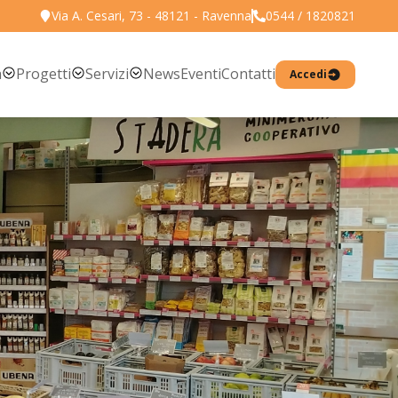
Via A. Cesari, 73 - 48121 - Ravenna
0544 / 1820821
Torna all'elenco prodotti
a
Progetti
Servizi
News
Eventi
Contatti
Accedi