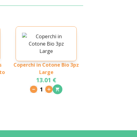
s
Coperchi in Cotone Bio 3pz
to
Large
13.01 €
1