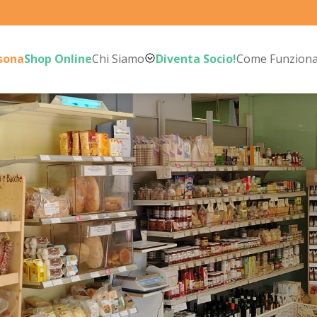
rsona
Shop Online
Chi Siamo
Diventa Socio!
Come Funzion