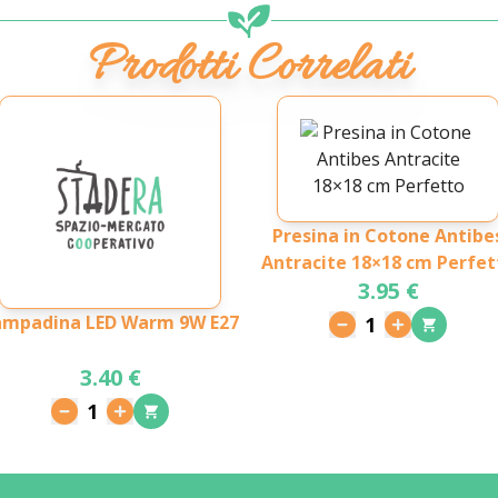
Prodotti Correlati
Presina in Cotone Antibe
Antracite 18×18 cm Perfet
3.95 €
ampadina LED Warm 9W E27
1
3.40 €
1