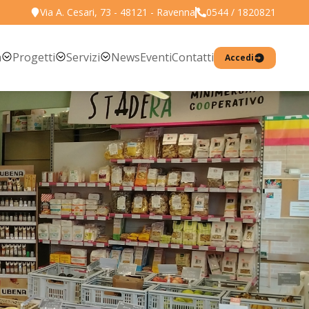
Via A. Cesari, 73 - 48121 - Ravenna
0544 / 1820821
Torna all'elenco prodotti
a
Progetti
Servizi
News
Eventi
Contatti
Accedi