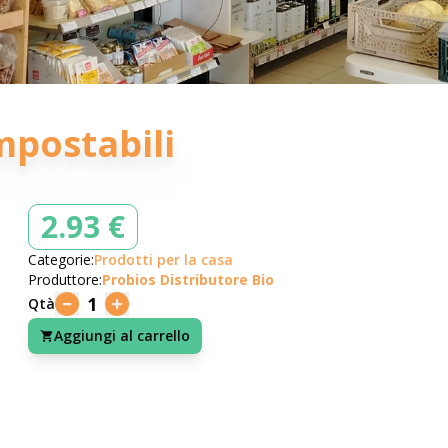
mpostabili
2.93 €
Categorie:
Prodotti per la casa
Produttore:
Probios Distributore Bio
1
Qtà
Aggiungi al carrello