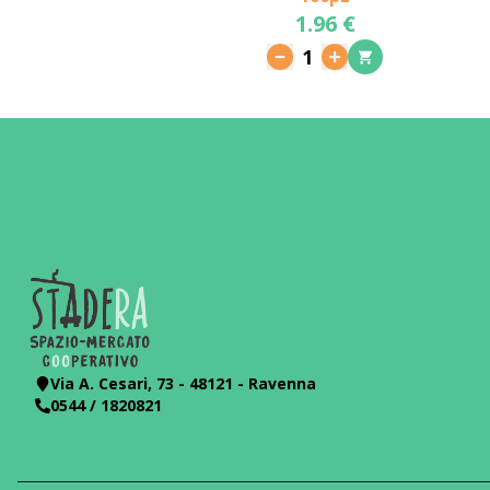
1.96 €
1
Via A. Cesari, 73 - 48121 - Ravenna
0544 / 1820821