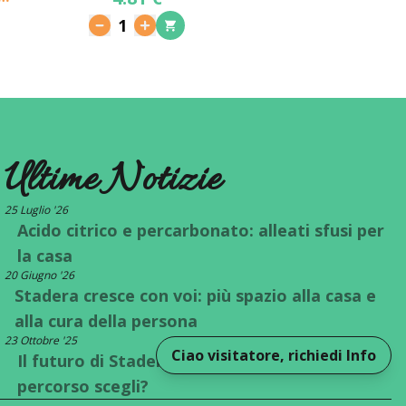
1
Ultime Notizie
25 Luglio '26
Acido citrico e percarbonato: alleati sfusi per
la casa
20 Giugno '26
Stadera cresce con voi: più spazio alla casa e
alla cura della persona
23 Ottobre '25
Ciao visitatore, richiedi Info
Il futuro di Stadera è a un bivio: quale
percorso scegli?