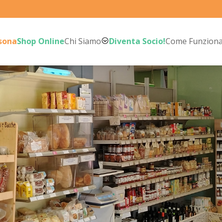
rsona
Shop Online
Chi Siamo
Diventa Socio!
Come Funzion