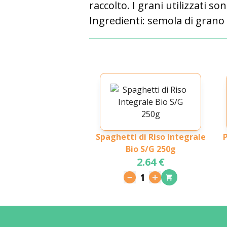
raccolto. I grani utilizzati so
Ingredienti:
semola di grano
Spaghetti di Riso Integrale
Pe
Bio S/G 250g
2.64 €
1