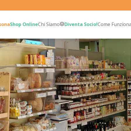
rsona
Shop Online
Chi Siamo
Diventa Socio!
Come Funzion