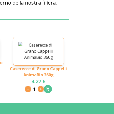
erno della nostra filiera.
io
Caserecce di Grano Cappelli
AnimaBio 360g
4.27 €
1