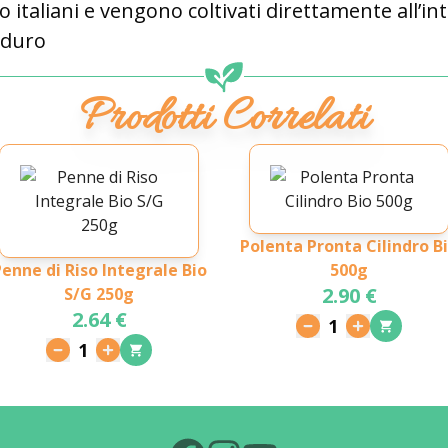
no italiani e vengono coltivati direttamente all’int
 duro
Prodotti Correlati
Polenta Pronta Cilindro B
nne di Riso Integrale Bio
500g
2.90 €
S/G 250g
2.64 €
1
1