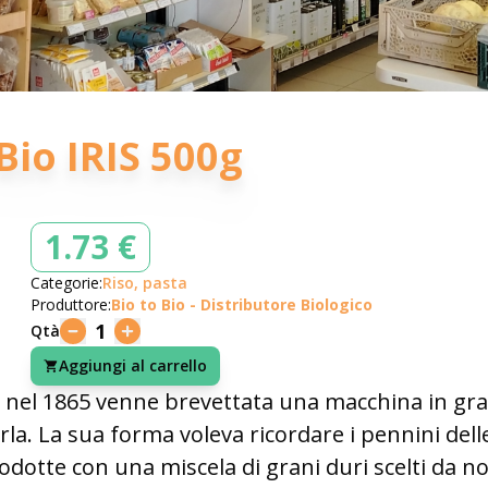
io IRIS 500g
1.73 €
Categorie:
Riso, pasta
Produttore:
Bio to Bio - Distributore Biologico
1
Qtà
Aggiungi al carrello
 nel 1865 venne brevettata una macchina in grad
. La sua forma voleva ricordare i pennini delle
dotte con una miscela di grani duri scelti da n