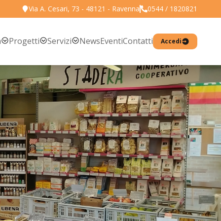
Via A. Cesari, 73 - 48121 - Ravenna
0544 / 1820821
Torna all'elenco prodotti
a
Progetti
Servizi
News
Eventi
Contatti
Accedi