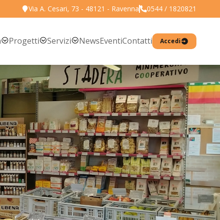
Via A. Cesari, 73 - 48121 - Ravenna
0544 / 1820821
Torna all'elenco prodotti
a
Progetti
Servizi
News
Eventi
Contatti
Accedi