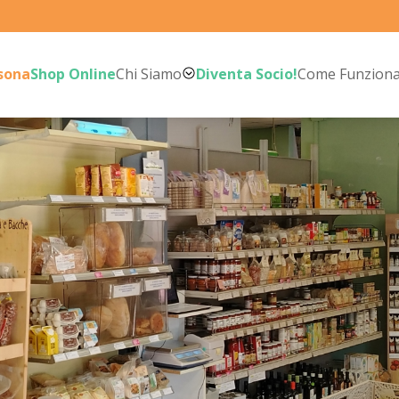
rsona
Shop Online
Chi Siamo
Diventa Socio!
Come Funzion