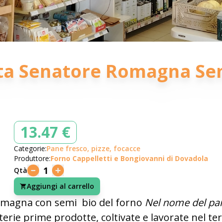
ta Senatore Romagna Sem
13.47 €
Categorie:
Pane fresco, pizze, focacce
Produttore:
Forno Cappelletti e Bongiovanni di Dovadola
1
Qtà
Aggiungi al carrello
omagna con semi bio del forno
Nel nome del pa
rie prime prodotte, coltivate e lavorate nel ter