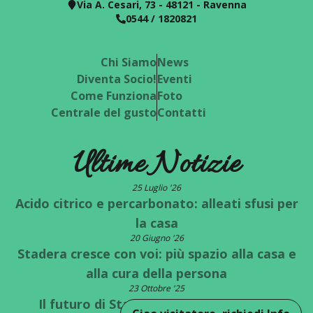
Via A. Cesari, 73 - 48121 - Ravenna
0544 / 1820821
Chi Siamo
News
Diventa Socio!
Eventi
Come Funziona
Foto
Centrale del gusto
Contatti
Ultime Notizie
25 Luglio '26
Acido citrico e percarbonato: alleati sfusi per
la casa
20 Giugno '26
Stadera cresce con voi: più spazio alla casa e
alla cura della persona
23 Ottobre '25
Il futuro di Stadera è a un bivio: quale