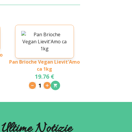
io
Pan Brioche Vegan Lievit'Amo
ca 1kg
19.76 €
1
Ultime Notizie