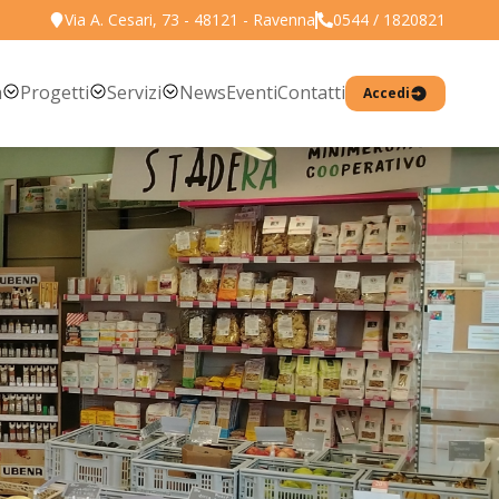
Via A. Cesari, 73 - 48121 - Ravenna
0544 / 1820821
Torna all'elenco prodotti
a
Progetti
Servizi
News
Eventi
Contatti
Accedi