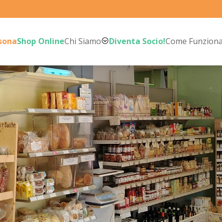
rsona
Shop Online
Chi Siamo
Diventa Socio!
Come Funzion