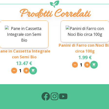
Prodotti Correlati
Panini di Farro con Noci B
ane in Cassetta Integrale
circa 100g
1.99 €
con Semi Bio
13.47 €
1
1