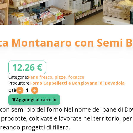
ta Montanaro con Semi Bi
12.26 €
Categorie:
Pane fresco, pizze, focacce
Produttore:
Forno Cappelletti e Bongiovanni di Dovadola
1
Qtà
Aggiungi al carrello
on semi bio del forno Nel nome del pane di Dov
rodotte, coltivate e lavorate nel territorio, p
reando progetti di filiera
.