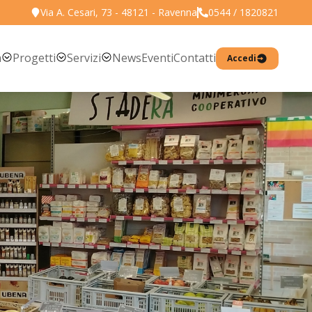
Via A. Cesari, 73 - 48121 - Ravenna
0544 / 1820821
Torna all'elenco prodotti
a
Progetti
Servizi
News
Eventi
Contatti
Accedi