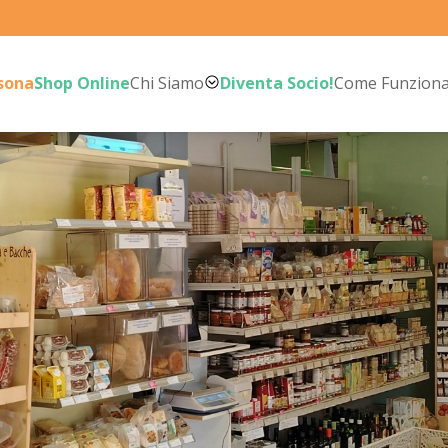
rsona
Shop Online
Chi Siamo
Diventa Socio!
Come Funzion