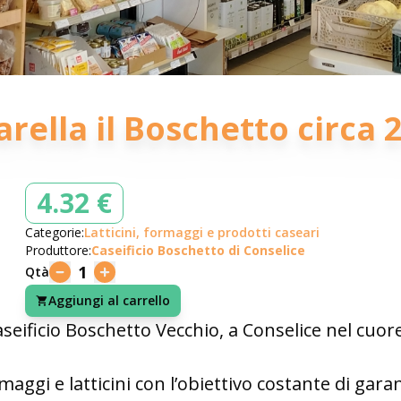
rella il Boschetto circa 
4.32 €
Categorie:
Latticini, formaggi e prodotti caseari
Produttore:
Caseificio Boschetto di Conselice
1
Qtà
Aggiungi al carrello
 Caseificio Boschetto Vecchio, a Conselice nel cu
ggi e latticini con l’obiettivo costante di garan