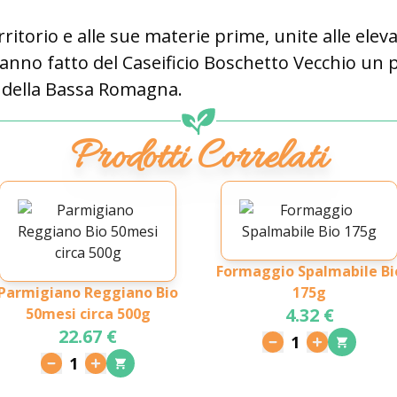
rritorio e alle sue materie prime, unite alle ele
anno fatto del Caseificio Boschetto Vecchio un 
io della Bassa Romagna.
Prodotti Correlati
Formaggio Spalmabile Bi
Parmigiano Reggiano Bio
175g
4.32 €
50mesi circa 500g
22.67 €
1
1