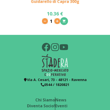
Guidarello di Capra 300g
10.36 €
1
Via A. Cesari, 73 - 48121 - Ravenna
0544 / 1820821
Chi Siamo
News
Diventa Socio!
Eventi