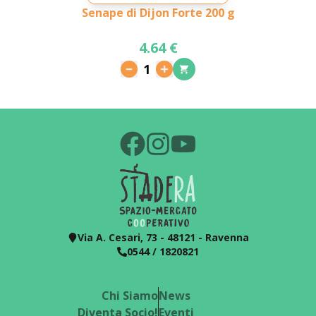
Senape di Dijon Forte 200 g
4.64 €
1
Via A. Cesari, 73 - 48121 - Ravenna
0544 / 1820821
Chi Siamo
News
Diventa Socio!
Eventi