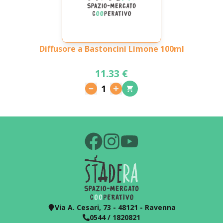
Diffusore a Bastoncini Limone 100ml
11.33 €
1
Via A. Cesari, 73 - 48121 - Ravenna
0544 / 1820821