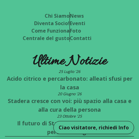
Chi Siamo
News
Diventa Socio!
Eventi
Come Funziona
Foto
Centrale del gusto
Contatti
Ultime Notizie
25 Luglio '26
Acido citrico e percarbonato: alleati sfusi per
la casa
20 Giugno '26
Stadera cresce con voi: più spazio alla casa e
alla cura della persona
23 Ottobre '25
Il futuro di Stadera è a un bivio: quale
Ciao visitatore, richiedi Info
percorso scegli?