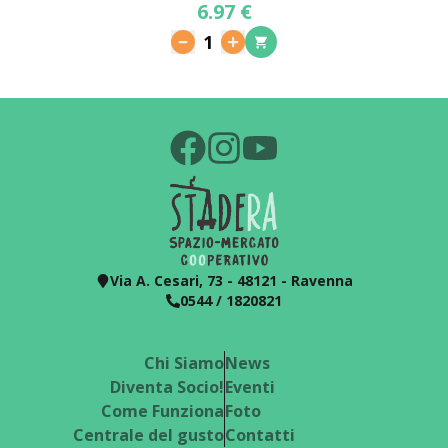
6.97 €
1
Via A. Cesari, 73 - 48121 - Ravenna
0544 / 1820821
Chi Siamo
News
Diventa Socio!
Eventi
Come Funziona
Foto
Centrale del gusto
Contatti