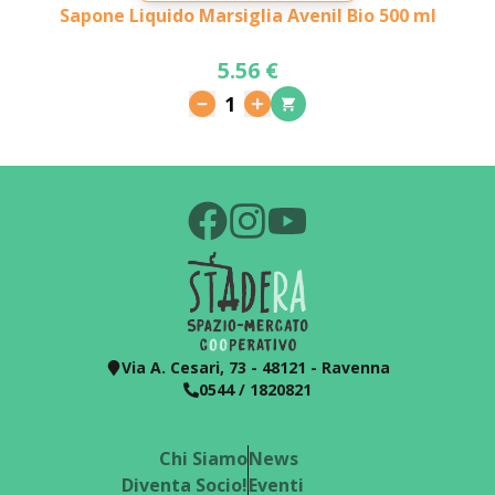
Sapone Liquido Marsiglia Avenil Bio 500 ml
5.56 €
1
Via A. Cesari, 73 - 48121 - Ravenna
0544 / 1820821
Chi Siamo
News
Diventa Socio!
Eventi