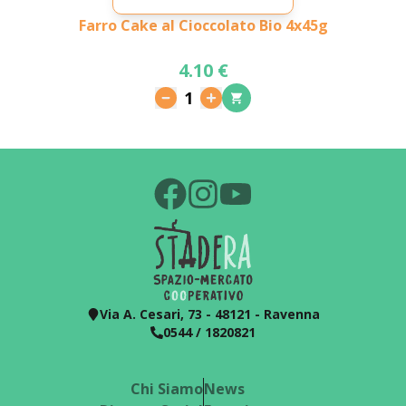
Farro Cake al Cioccolato Bio 4x45g
4.10 €
1
Via A. Cesari, 73 - 48121 - Ravenna
0544 / 1820821
Chi Siamo
News