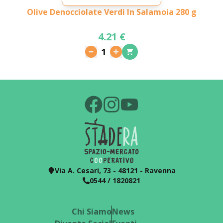
Olive Denocciolate Verdi In Salamoia 280 g
4.21 €
1
Via A. Cesari, 73 - 48121 - Ravenna
0544 / 1820821
Chi Siamo
News