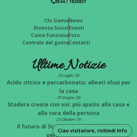
0544 / 1820821
Chi Siamo
News
Diventa Socio!
Eventi
Come Funziona
Foto
Centrale del gusto
Contatti
Ultime Notizie
25 Luglio '26
Acido citrico e percarbonato: alleati sfusi per
la casa
20 Giugno '26
Stadera cresce con voi: più spazio alla casa e
alla cura della persona
23 Ottobre '25
Il futuro di Stadera è a un bivio: quale
Ciao visitatore, richiedi Info
percorso scegli?