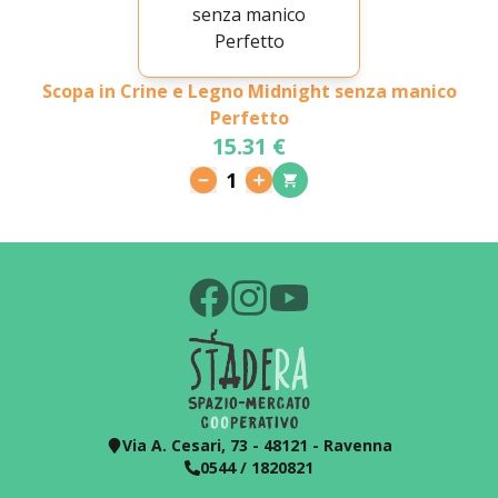
Scopa in Crine e Legno Midnight senza manico
Perfetto
15.31 €
1
Via A. Cesari, 73 - 48121 - Ravenna
0544 / 1820821