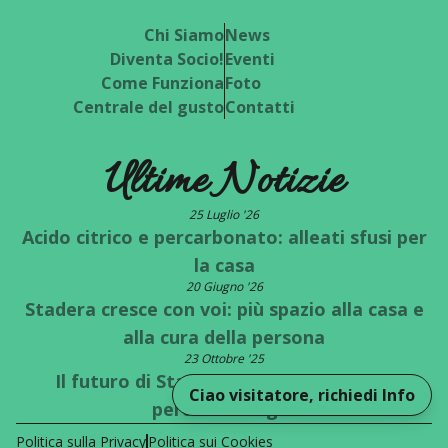
Chi Siamo
News
Diventa Socio!
Eventi
Come Funziona
Foto
Centrale del gusto
Contatti
Ultime Notizie
25 Luglio '26
Acido citrico e percarbonato: alleati sfusi per
la casa
20 Giugno '26
Stadera cresce con voi: più spazio alla casa e
alla cura della persona
23 Ottobre '25
Il futuro di Stadera è a un bivio: quale
Ciao visitatore, richiedi Info
percorso scegli?
Politica sulla Privacy
Politica sui Cookies