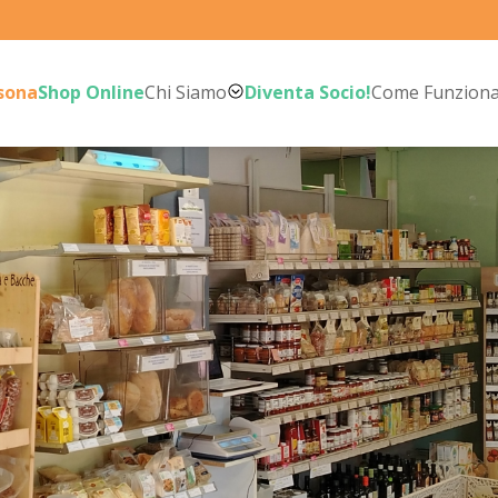
rsona
Shop Online
Chi Siamo
Diventa Socio!
Come Funzion