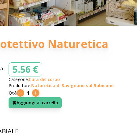
otettivo Naturetica
5.56 €
Categorie:
Cura del corpo
Produttore:
Naturetica di Savignano sul Rubicone
1
Qtà
Aggiungi al carrello
ABIALE