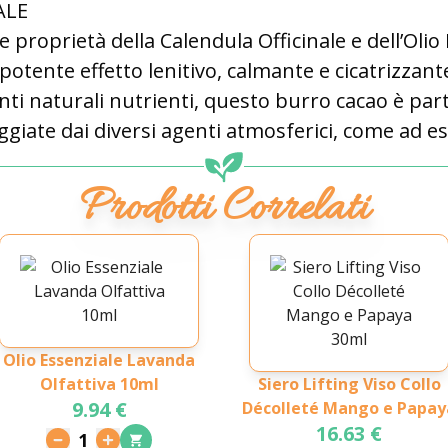
ALE
e proprietà della Calendula Officinale e dell’Olio
otente effetto lenitivo, calmante e cicatrizzant
enti naturali nutrienti, questo burro cacao è par
ggiate dai diversi agenti atmosferici, come ad e
Prodotti Correlati
Olio Essenziale Lavanda
Olfattiva 10ml
Siero Lifting Viso Collo
9.94 €
Décolleté Mango e Papay
16.63 €
30ml
1