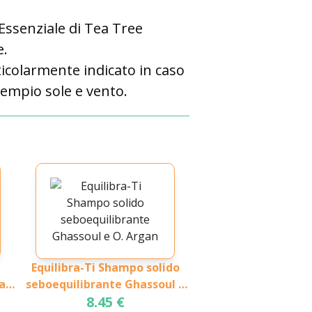
 Essenziale di Tea Tree
e.
ticolarmente indicato in caso
sempio sole e vento.
Equilibra-Ti Shampo solido
a
seboequilibrante Ghassoul e
8.45 €
O. Argan