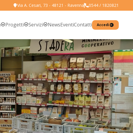
Via A. Cesari, 73 - 48121 - Ravenna
0544 / 1820821
Torna all'elenco prodotti
a
Progetti
Servizi
News
Eventi
Contatti
Accedi