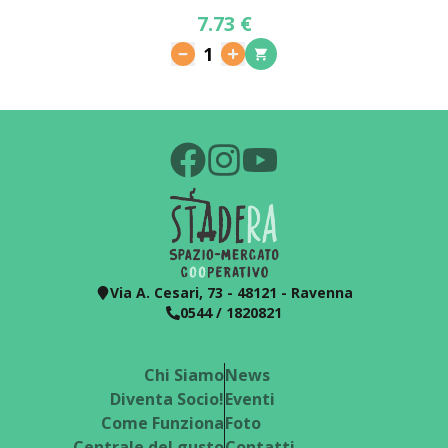
7.73 €
1
Via A. Cesari, 73 - 48121 - Ravenna
0544 / 1820821
Chi Siamo
News
Diventa Socio!
Eventi
Come Funziona
Foto
Centrale del gusto
Contatti