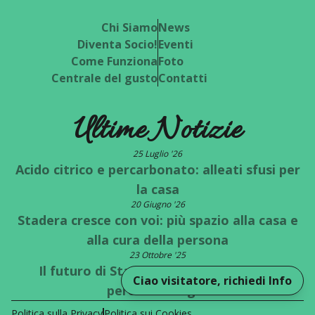
Chi Siamo
News
Diventa Socio!
Eventi
Come Funziona
Foto
Centrale del gusto
Contatti
Ultime Notizie
25 Luglio '26
Acido citrico e percarbonato: alleati sfusi per
la casa
20 Giugno '26
Stadera cresce con voi: più spazio alla casa e
alla cura della persona
23 Ottobre '25
Il futuro di Stadera è a un bivio: quale
Ciao visitatore, richiedi Info
percorso scegli?
Politica sulla Privacy
Politica sui Cookies