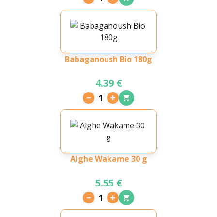
Babaganoush Bio 180g
4.39 €
1
Alghe Wakame 30 g
5.55 €
1