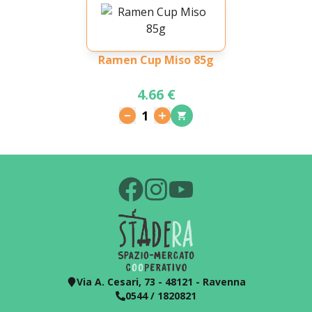
Ramen Cup Miso 85g
4.66 €
1
Via A. Cesari, 73 - 48121 - Ravenna
0544 / 1820821