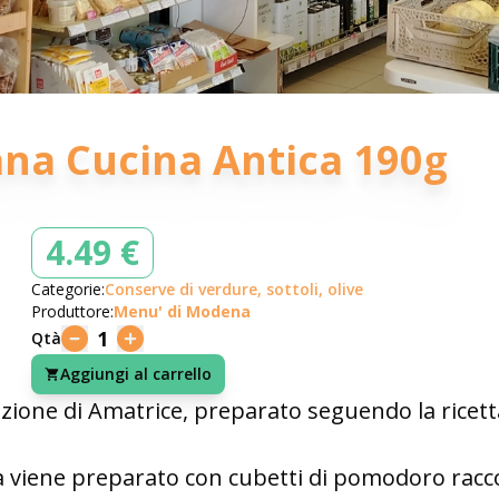
na Cucina Antica 190g
4.49 €
Categorie:
Conserve di verdure, sottoli, olive
Produttore:
Menu' di Modena
1
Qtà
Aggiungi al carrello
zione di Amatrice, preparato seguendo la ricett
na viene preparato con cubetti di pomodoro racco