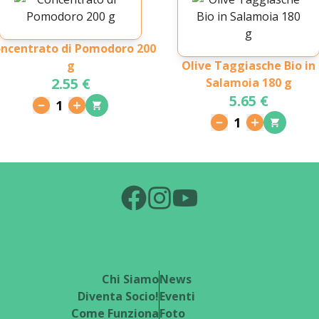
ncentrato di Pomodoro 200
g
Olive Taggiasche Bio in
2.55 €
Salamoia 180 g
5.65 €
1
1
Chi Siamo
News
Diventa Socio!
Eventi
Come Funziona
Foto