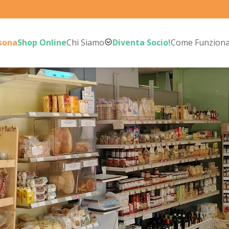
rsona
Shop Online
Chi Siamo
Diventa Socio!
Come Funzion