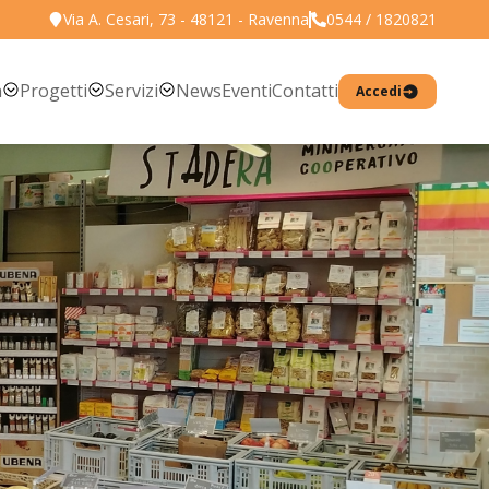
Via A. Cesari, 73 - 48121 - Ravenna
0544 / 1820821
Torna all'elenco prodotti
a
Progetti
Servizi
News
Eventi
Contatti
Accedi