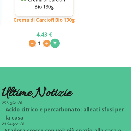
Crema di Carciofi Bio 130g
4.43 €
1
Ultime Notizie
25 Luglio '26
Acido citrico e percarbonato: alleati sfusi per
la casa
20 Giugno '26
Stadera cresce con voi: più spazio alla casa e