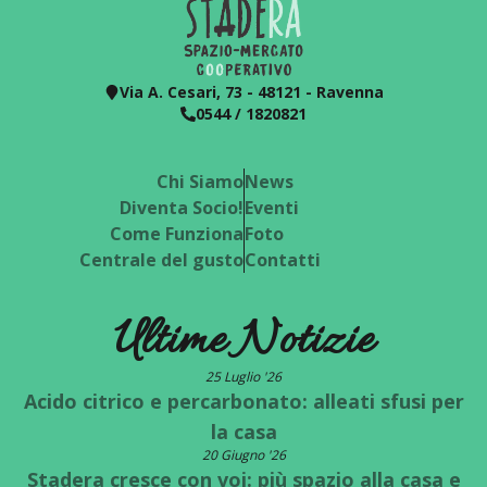
Via A. Cesari, 73 - 48121 - Ravenna
0544 / 1820821
Chi Siamo
News
Diventa Socio!
Eventi
Come Funziona
Foto
Centrale del gusto
Contatti
Ultime Notizie
25 Luglio '26
Acido citrico e percarbonato: alleati sfusi per
la casa
20 Giugno '26
Stadera cresce con voi: più spazio alla casa e