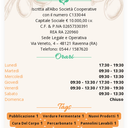
Iscritta all’Albo Società Cooperative
con il numero C133044
Capitale Sociale € 10.000,00 i.v.
C.F. & P.IVA 02657330391
REA RA 220960
Sede Legale e Operativa
Via Veneto, 4 – 48121 Ravenna (RA)
Telefono: 0544 / 1587620
Orari
Lunedì
17:30 - 19:30
Martedì
09:30 - 13:30
Mercoledì
09:30 - 13:30
Giovedì
09:30 - 13:30 / 17:30 - 19:30
Venerdì
09:30 - 13:30 / 17:30 - 19:30
Sabato
09:30 - 13:30
Domenica
Chiuso
Tags
1
1
1
Pubblicazione
Verdure Fermentate
Nuovi Prodotti
1
1
1
Cura Del Corpo
Percarbonato
Pannolini Lavabili