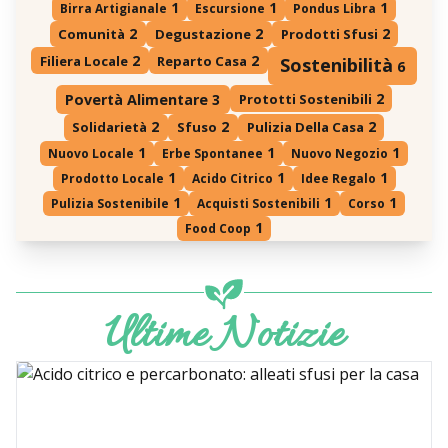
1
1
1
Birra Artigianale
Escursione
Pondus Libra
2
2
2
Comunità
Degustazione
Prodotti Sfusi
2
2
Filiera Locale
Reparto Casa
Sostenibilità
6
2
Prototti Sostenibili
Povertà Alimentare
3
2
2
2
Solidarietà
Sfuso
Pulizia Della Casa
1
1
1
Nuovo Locale
Erbe Spontanee
Nuovo Negozio
1
1
1
Prodotto Locale
Acido Citrico
Idee Regalo
1
1
1
Pulizia Sostenibile
Acquisti Sostenibili
Corso
1
Food Coop
Ultime Notizie